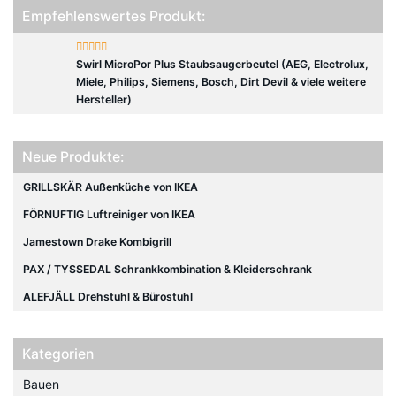
Empfehlenswertes Produkt:
Swirl MicroPor Plus Staubsaugerbeutel (AEG, Electrolux,
Miele, Philips, Siemens, Bosch, Dirt Devil & viele weitere
Hersteller)
Neue Produkte:
GRILLSKÄR Außenküche von IKEA
FÖRNUFTIG Luftreiniger von IKEA
Jamestown Drake Kombigrill
PAX / TYSSEDAL Schrankkombination & Kleiderschrank
ALEFJÄLL Drehstuhl & Bürostuhl
Kategorien
Bauen