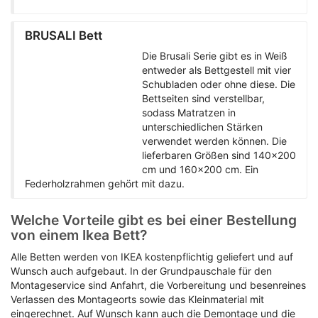
BRUSALI Bett
Die Brusali Serie gibt es in Weiß
entweder als Bettgestell mit vier
Schubladen oder ohne diese. Die
Bettseiten sind verstellbar,
sodass Matratzen in
unterschiedlichen Stärken
verwendet werden können. Die
lieferbaren Größen sind 140×200
cm und 160×200 cm. Ein
Federholzrahmen gehört mit dazu.
Welche Vorteile gibt es bei einer Bestellung
von einem Ikea Bett?
Alle Betten werden von IKEA kostenpflichtig geliefert und auf
Wunsch auch aufgebaut. In der Grundpauschale für den
Montageservice sind Anfahrt, die Vorbereitung und besenreines
Verlassen des Montageorts sowie das Kleinmaterial mit
eingerechnet. Auf Wunsch kann auch die Demontage und die