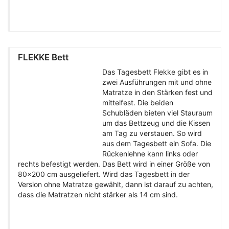
FLEKKE Bett
Das Tagesbett Flekke gibt es in
zwei Ausführungen mit und ohne
Matratze in den Stärken fest und
mittelfest. Die beiden
Schubläden bieten viel Stauraum
um das Bettzeug und die Kissen
am Tag zu verstauen. So wird
aus dem Tagesbett ein Sofa. Die
Rückenlehne kann links oder
rechts befestigt werden. Das Bett wird in einer Größe von
80×200 cm ausgeliefert. Wird das Tagesbett in der
Version ohne Matratze gewählt, dann ist darauf zu achten,
dass die Matratzen nicht stärker als 14 cm sind.