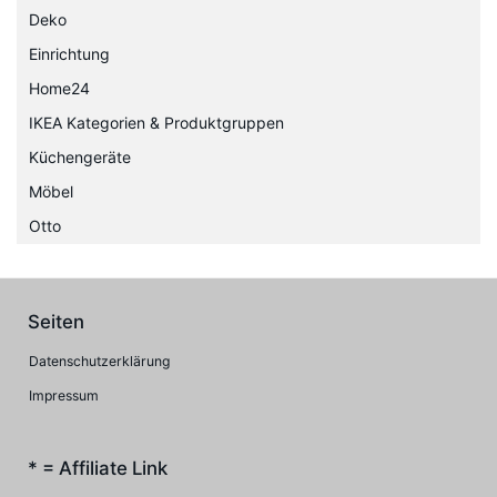
Deko
Einrichtung
Home24
IKEA Kategorien & Produktgruppen
Küchengeräte
Möbel
Otto
Seiten
Datenschutzerklärung
Impressum
* = Affiliate Link