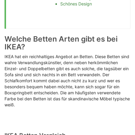
Schönes Design
Welche Betten Arten gibt es bei
IKEA?
IKEA hat ein reichhaltiges Angebot an Betten. Diese Betten sind
wahre Verwandlungskünstler, denn neben herkömmlichen
Einzel- und Doppelbetten gibt es auch solche, die tagsüber ein
Sofa sind und sich nachts in ein Bett verwandeln. Der
Schlafkomfort kommt dabei auch nicht zu kurz und wer es
besonders bequem haben möchte, kann sich sogar für ein
Boxspringbett entscheiden. Die am häufigsten verwendete
Farbe bei den Betten ist das für skandinavische Möbel typische
weiß.