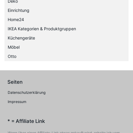
Deko
Einrichtung
Home24
IKEA Kategorien & Produktgruppen
Küchengeräte
Möbel
Otto
Seiten
Datenschutzerklärung
Impressum
* = Affiliate Link
Wenn über einen Affiliate-Link etwas gekauft wird, erhalte ich vom