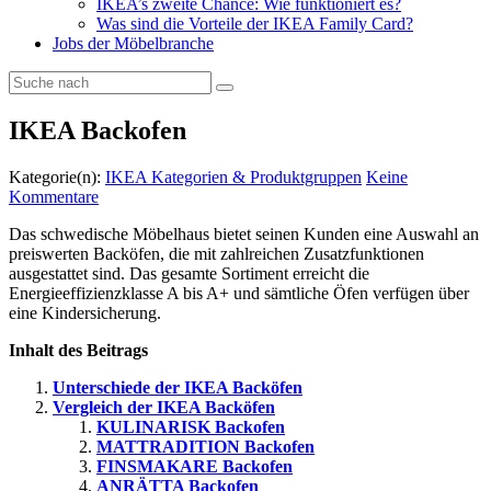
IKEA’s zweite Chance: Wie funktioniert es?
Was sind die Vorteile der IKEA Family Card?
Jobs der Möbelbranche
IKEA Backofen
Kategorie(n):
IKEA Kategorien & Produktgruppen
Keine
Kommentare
Das schwedische Möbelhaus bietet seinen Kunden eine Auswahl an
preiswerten Backöfen, die mit zahlreichen Zusatzfunktionen
ausgestattet sind. Das gesamte Sortiment erreicht die
Energieeffizienzklasse A bis A+ und sämtliche Öfen verfügen über
eine Kindersicherung.
Inhalt des Beitrags
Unterschiede der IKEA Backöfen
Vergleich der IKEA Backöfen
KULINARISK Backofen
MATTRADITION Backofen
FINSMAKARE Backofen
ANRÄTTA Backofen