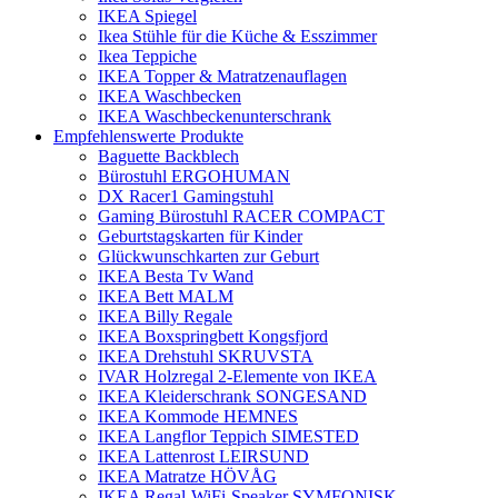
IKEA Spiegel
Ikea Stühle für die Küche & Esszimmer
Ikea Teppiche
IKEA Topper & Matratzenauflagen
IKEA Waschbecken
IKEA Waschbeckenunterschrank
Empfehlenswerte Produkte
Baguette Backblech
Bürostuhl ERGOHUMAN
DX Racer1 Gamingstuhl
Gaming Bürostuhl RACER COMPACT
Geburtstagskarten für Kinder
Glückwunschkarten zur Geburt
IKEA Besta Tv Wand
IKEA Bett MALM
IKEA Billy Regale
IKEA Boxspringbett Kongsfjord
IKEA Drehstuhl SKRUVSTA
IVAR Holzregal 2-Elemente von IKEA
IKEA Kleiderschrank SONGESAND
IKEA Kommode HEMNES
IKEA Langflor Teppich SIMESTED
IKEA Lattenrost LEIRSUND
IKEA Matratze HÖVÅG
IKEA Regal-WiFi-Speaker SYMFONISK