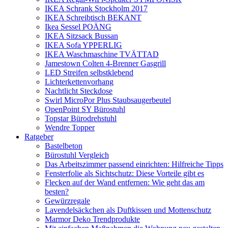
IKEA Schrank Stockholm 2017
IKEA Schreibtisch BEKANT
Ikea Sessel POÄNG
IKEA Sitzsack Bussan
IKEA Sofa YPPERLIG
IKEA Waschmaschine TVÄTTAD
Jamestown Colten 4-Brenner Gasgrill
LED Streifen selbstklebend
Lichterkettenvorhang
Nachtlicht Steckdose
Swirl MicroPor Plus Staubsaugerbeutel
OpenPoint SY Bürostuhl
Topstar Bürodrehstuhl
Wendre Topper
Ratgeber
Bastelbeton
Bürostuhl Vergleich
Das Arbeitszimmer passend einrichten: Hilfreiche Tipps
Fensterfolie als Sichtschutz: Diese Vorteile gibt es
Flecken auf der Wand entfernen: Wie geht das am
besten?
Gewürzregale
Lavendelsäckchen als Duftkissen und Mottenschutz
Marmor Deko Trendprodukte