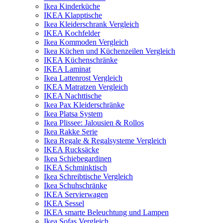
Ikea Kinderküche
IKEA Klapptische
Ikea Kleiderschrank Vergleich
IKEA Kochfelder
Ikea Kommoden Vergleich
Ikea Küchen und Küchenzeilen Vergleich
IKEA Küchenschränke
IKEA Laminat
Ikea Lattenrost Vergleich
IKEA Matratzen Vergleich
IKEA Nachttische
Ikea Pax Kleiderschränke
Ikea Platsa System
Ikea Plissee: Jalousien & Rollos
Ikea Rakke Serie
Ikea Regale & Regalsysteme Vergleich
IKEA Rucksäcke
Ikea Schiebegardinen
IKEA Schminktisch
Ikea Schreibtische Vergleich
Ikea Schuhschränke
IKEA Servierwagen
IKEA Sessel
IKEA smarte Beleuchtung und Lampen
Ikea Sofas Vergleich