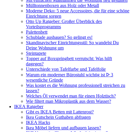
Mit einfachen Maßnahmen die Wohnung neu gestalten
Mülltonnenboxen aus Holz oder Metall
Moderne Deko: 5 neue Accessoires, die für eine schöne
Einrichtung sorgen
Otto Up Ratgeber: Großer Überblick des
Vorteilsprogramms
Palettenbett
Schublade ausbauen? So gelingt es!
Skandinavischer Einrichtungsstil: So wandelst Du
Deine Wohnung um
Steintapete
Topper auf Boxspringbett verrutscht: Was hilft
dagegen?
Unterschiede von Tafelfarbe und Tafelfolie
Warum ein moderner Bürostuhl wichtig ist ᐅ 3
wesentliche Gründe
Was kostet es die Wohnung professionell streichen zu
lassen?
Welches Öl verwendet man für einen Holztisch?
Wie filtert man Mikroplastik aus dem Wasser?
IKEA Ratgeber
Gibt es IKEA Betten mit Lattenrost?
Ikea Gutschein Guthaben abfragen
IKEA Hacks
Ikea Möbel liefern und aufbauen lassen?